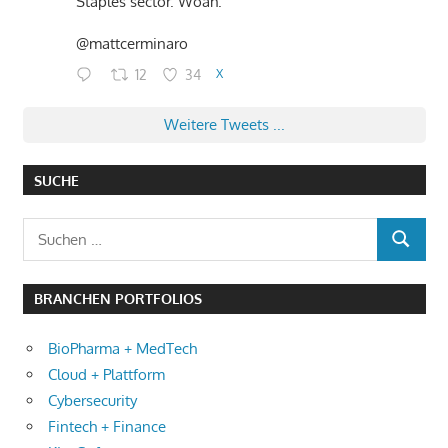
Staples sector. Woah."
@mattcerminaro
12
34
X
Weitere Tweets ...
SUCHE
Suchen
SUCHEN
nach:
BRANCHEN PORTFOLIOS
BioPharma + MedTech
Cloud + Plattform
Cybersecurity
Fintech + Finance