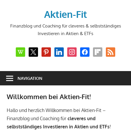
Zum
Inhalt
Aktien-Fit
springen
Finanzblog und Coaching für cleveres & selbstständiges
Investieren in Aktien & ETFs
wikipedia
x
pinterest
linkedin
instagram
facebook
flipboard
rss
NAVIGATION
Willkommen bei Aktien-Fit!
Hallo und herzlich Willkommen bei Aktien-Fit –
Finanzblog und Coaching für
cleveres und
selbstständiges Investieren in Aktien und ETFs
!