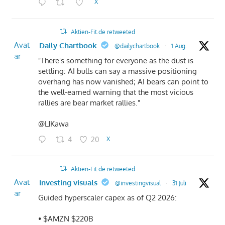
X
Aktien-Fit.de retweeted
Avat
Daily Chartbook
@dailychartbook
·
1 Aug.
ar
"There's something for everyone as the dust is
settling: AI bulls can say a massive positioning
overhang has now vanished; AI bears can point to
the well-earned warning that the most vicious
rallies are bear market rallies."
@LJKawa
4
20
X
Aktien-Fit.de retweeted
Avat
Investing visuals
@investingvisual
·
31 Juli
ar
Guided hyperscaler capex as of Q2 2026:
• $AMZN $220B