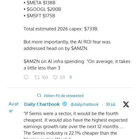
• $META $138B
• $GOOGL $200B
• $MSFT $175B
Total estimated 2026 capex: $733B.
But more importantly, the AI ROI fear was
addressed head on by $AMZN.
$AMZN on AI infra spending: "On average, it takes
a little less than 3
103
511
X
Aktien-Fit.de retweeted
Avat
Daily Chartbook
@dailychartbook
·
30 Juli
ar
"If Semis were a sector, it would be the fourth
cheapest. It would also have the highest expected
earnings growth rate over the next 12 months ...
The Semis industry is 22.1% cheaper than the