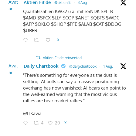
Avat
Aktien-Fit.de
@aktienfit
·
3 Aug.
ar
Quartalszahlen KW32 u.a. mit $SNDK $PLTR
$AMD $SPCX $LLY $COP $ANET $QBTS $WDC
$APP $OKLO $SHOP $PFE $ALAB $CAT $DDOG
$UBER
X
Aktien-Fit.de retweeted
Avat
Daily Chartbook
@dailychartbook
·
1 Aug.
ar
"There's something for everyone as the dust is
settling: AI bulls can say a massive positioning
overhang has now vanished; AI bears can point to
the well-earned warning that the most vicious
rallies are bear market rallies."
@LJKawa
4
20
X