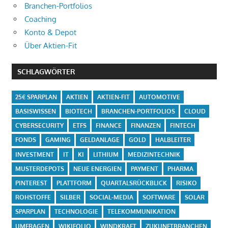
Branchen-Portfolios
Coaching
Konto & Depot
Über Aktien-Fit
SCHLAGWÖRTER
25€ SPARPLAN
AKTIEN
AKTIEN-FIT
AUTOMOTIVE
BASISWISSEN
BIOTECH
BRANCHEN-PORTFOLIOS
CLOUD
CYBERSECURITY
ETFS
FINANCE
FINANZEN
FINTECH
FONDS
GAMING
GELDANLAGE
GOLD
HALBLEITER
INVESTMENT
IT
KI
LITHIUM
MEDIZINTECHNIK
MUSTERDEPOTS
NEUE ENERGIEN
PAYMENT
PHARMA
PINTEREST
PLATTFORM
QUARTALSRÜCKBLICK
RISIKO
ROHSTOFFE
SILBER
SOCIAL-MEDIA
SOFTWARE
SOLAR
SPARPLAN
TECHNOLOGIE
TELEKOMMUNIKATION
UMFRAGEN
WIKIFOLIO
WINDKRAFT
ZUKUNFTBRANCHEN