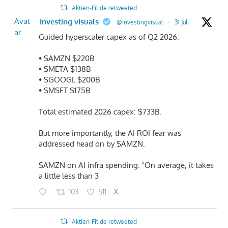
Aktien-Fit.de retweeted
Avat
Investing visuals
@investingvisual
·
31 Juli
ar
Guided hyperscaler capex as of Q2 2026:
• $AMZN $220B
• $META $138B
• $GOOGL $200B
• $MSFT $175B
Total estimated 2026 capex: $733B.
But more importantly, the AI ROI fear was
addressed head on by $AMZN.
$AMZN on AI infra spending: "On average, it takes
a little less than 3
103
511
X
Aktien-Fit.de retweeted