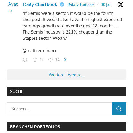
Avat
Daily Chartbook
@dailychartbook
·
30 Juli
ar
"If Semis were a sector, it would be the fourth
cheapest. It would also have the highest expected
earnings growth rate over the next 12 months ...
The Semis industry is 22.1% cheaper than the
Staples sector. Woah."
@mattcerminaro
12
34
X
Weitere Tweets ...
SUCHE
Suchen
SUCHEN
nach:
BRANCHEN PORTFOLIOS