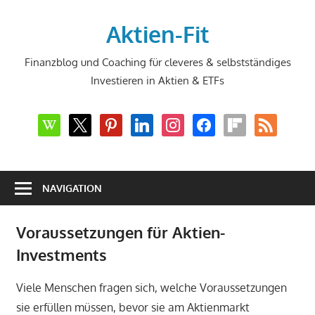
Zum
Inhalt
Aktien-Fit
springen
Finanzblog und Coaching für cleveres & selbstständiges
Investieren in Aktien & ETFs
wikipedia
x
pinterest
linkedin
instagram
facebook
flipboard
rss
NAVIGATION
Voraussetzungen für Aktien-
Investments
Viele Menschen fragen sich, welche Voraussetzungen
sie erfüllen müssen, bevor sie am Aktienmarkt