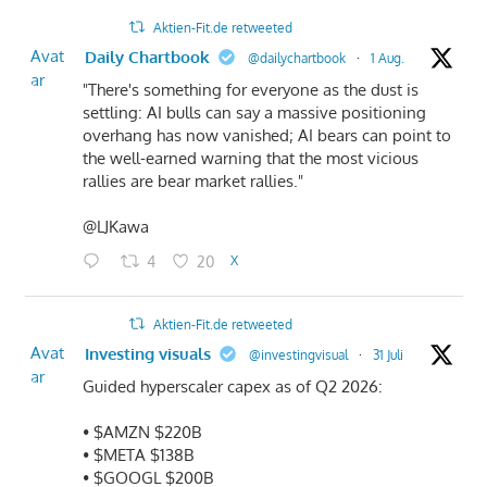
Aktien-Fit.de retweeted
Avat
Daily Chartbook
@dailychartbook
·
1 Aug.
ar
"There's something for everyone as the dust is
settling: AI bulls can say a massive positioning
overhang has now vanished; AI bears can point to
the well-earned warning that the most vicious
rallies are bear market rallies."
@LJKawa
4
20
X
Aktien-Fit.de retweeted
Avat
Investing visuals
@investingvisual
·
31 Juli
ar
Guided hyperscaler capex as of Q2 2026:
• $AMZN $220B
• $META $138B
• $GOOGL $200B