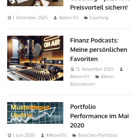
Preisvorteil sichern!
1. Dezember 2025
Aktien-Fit
Coaching
Finanz Podcasts:
Meine persönlichen
Favoriten
15. November 2025
Aktien-Fit
Aktien
Basiswissen
Portfolio
Performance im Mai
2020
1. Juni 2020
#AktienFit
Branchen-Portfolios