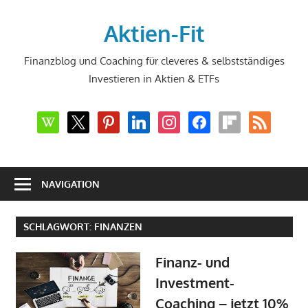
Zum
Inhalt
Aktien-Fit
springen
Finanzblog und Coaching für cleveres & selbstständiges
Investieren in Aktien & ETFs
wikipedia
x
pinterest
linkedin
instagram
facebook
flipboard
rss
NAVIGATION
SCHLAGWORT:
FINANZEN
Finanz- und
Investment-
Coaching – jetzt 10%