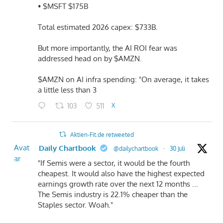
• $MSFT $175B
Total estimated 2026 capex: $733B.
But more importantly, the AI ROI fear was
addressed head on by $AMZN.
$AMZN on AI infra spending: "On average, it takes
a little less than 3
103
511
X
Aktien-Fit.de retweeted
Avat
Daily Chartbook
@dailychartbook
·
30 Juli
ar
"If Semis were a sector, it would be the fourth
cheapest. It would also have the highest expected
earnings growth rate over the next 12 months ...
The Semis industry is 22.1% cheaper than the
Staples sector. Woah."