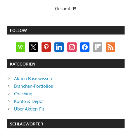
Gesamt:
15
FOLLOW
wikipedia
x
pinterest
linkedin
instagram
facebook
flipboard
rss
KATEGORIEN
Aktien Basiswissen
Branchen-Portfolios
Coaching
Konto & Depot
Über Aktien-Fit
SCHLAGWÖRTER