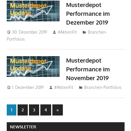
Musterdepot
Performance im
Dezember 2019
30. Dezember 2019
#AktienFit
Branchen-
Portfolios
Musterdepot
Performance im
November 2019
1. Dezember 2019
#AktienFit
Branchen-Portfolios
Seitennummerierung
Nächste
1
2
3
4
»
Beiträge
der
NEWSLETTER