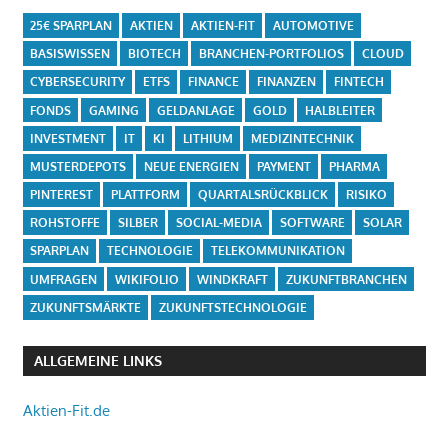
25€ SPARPLAN
AKTIEN
AKTIEN-FIT
AUTOMOTIVE
BASISWISSEN
BIOTECH
BRANCHEN-PORTFOLIOS
CLOUD
CYBERSECURITY
ETFS
FINANCE
FINANZEN
FINTECH
FONDS
GAMING
GELDANLAGE
GOLD
HALBLEITER
INVESTMENT
IT
KI
LITHIUM
MEDIZINTECHNIK
MUSTERDEPOTS
NEUE ENERGIEN
PAYMENT
PHARMA
PINTEREST
PLATTFORM
QUARTALSRÜCKBLICK
RISIKO
ROHSTOFFE
SILBER
SOCIAL-MEDIA
SOFTWARE
SOLAR
SPARPLAN
TECHNOLOGIE
TELEKOMMUNIKATION
UMFRAGEN
WIKIFOLIO
WINDKRAFT
ZUKUNFTBRANCHEN
ZUKUNFTSMÄRKTE
ZUKUNFTSTECHNOLOGIE
ALLGEMEINE LINKS
Aktien-Fit.de