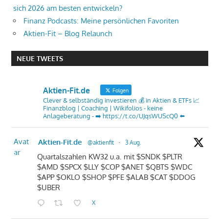
sich 2026 am besten entwickeln?
Finanz Podcasts: Meine persönlichen Favoriten
Aktien-Fit – Blog Relaunch
NEUE TWEETS
Aktien-Fit.de
Folgen
Clever & selbständig investieren 💰 in Aktien & ETFs 📈
Finanzblog | Coaching | Wikifolios - keine
Anlageberatung - ➡️ https://t.co/UJqsWUScQ0 ⬅️
Avat
Aktien-Fit.de
@aktienfit
·
3 Aug.
ar
Quartalszahlen KW32 u.a. mit $SNDK $PLTR
$AMD $SPCX $LLY $COP $ANET $QBTS $WDC
$APP $OKLO $SHOP $PFE $ALAB $CAT $DDOG
$UBER
X