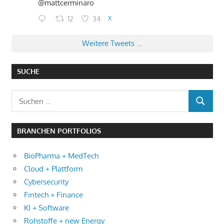
@mattcerminaro
12
34
X
Weitere Tweets ...
SUCHE
Suchen
SUCHEN
nach:
BRANCHEN PORTFOLIOS
BioPharma + MedTech
Cloud + Plattform
Cybersecurity
Fintech + Finance
KI + Software
Rohstoffe + new Energy