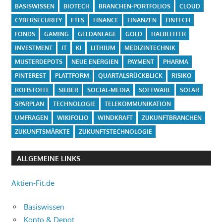
BASISWISSEN
BIOTECH
BRANCHEN-PORTFOLIOS
CLOUD
CYBERSECURITY
ETFS
FINANCE
FINANZEN
FINTECH
FONDS
GAMING
GELDANLAGE
GOLD
HALBLEITER
INVESTMENT
IT
KI
LITHIUM
MEDIZINTECHNIK
MUSTERDEPOTS
NEUE ENERGIEN
PAYMENT
PHARMA
PINTEREST
PLATTFORM
QUARTALSRÜCKBLICK
RISIKO
ROHSTOFFE
SILBER
SOCIAL-MEDIA
SOFTWARE
SOLAR
SPARPLAN
TECHNOLOGIE
TELEKOMMUNIKATION
UMFRAGEN
WIKIFOLIO
WINDKRAFT
ZUKUNFTBRANCHEN
ZUKUNFTSMÄRKTE
ZUKUNFTSTECHNOLOGIE
ALLGEMEINE LINKS
Aktien-Fit.de
Basiswissen
Konto & Depot