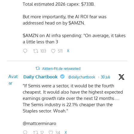
Total estimated 2026 capex: $733B.
But more importantly, the AI ROI fear was
addressed head on by $AMZN.
$AMZN on AI infra spending: "On average, it takes
a little less than 3
103
511
X
Aktien-Fit.de retweeted
Avat
Daily Chartbook
@dailychartbook
·
30 Juli
ar
"If Semis were a sector, it would be the fourth
cheapest. It would also have the highest expected
earnings growth rate over the next 12 months ...
The Semis industry is 22.1% cheaper than the
Staples sector. Woah."
@mattcerminaro
12
34
X