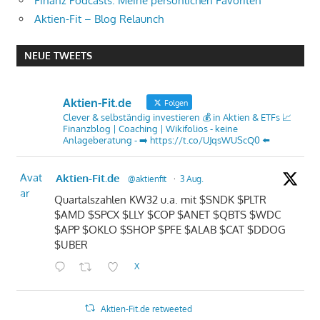
Finanz Podcasts: Meine persönlichen Favoriten
Aktien-Fit – Blog Relaunch
NEUE TWEETS
Aktien-Fit.de
Folgen
Clever & selbständig investieren 💰 in Aktien & ETFs 📈
Finanzblog | Coaching | Wikifolios - keine
Anlageberatung - ➡️ https://t.co/UJqsWUScQ0 ⬅️
Avat
Aktien-Fit.de
@aktienfit
·
3 Aug.
ar
Quartalszahlen KW32 u.a. mit $SNDK $PLTR
$AMD $SPCX $LLY $COP $ANET $QBTS $WDC
$APP $OKLO $SHOP $PFE $ALAB $CAT $DDOG
$UBER
X
Aktien-Fit.de retweeted