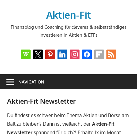
Zum
Inhalt
Aktien-Fit
springen
Finanzblog und Coaching für cleveres & selbstständiges
Investieren in Aktien & ETFs
wikipedia
x
pinterest
linkedin
instagram
facebook
flipboard
rss
NAVIGATION
Aktien-Fit Newsletter
Du findest es schwer beim Thema Aktien und Börse am
Ball zu bleiben? Dann ist vielleicht der
Aktien-Fit
Newsletter
spannend für dich?! Erhalte 1x im Monat