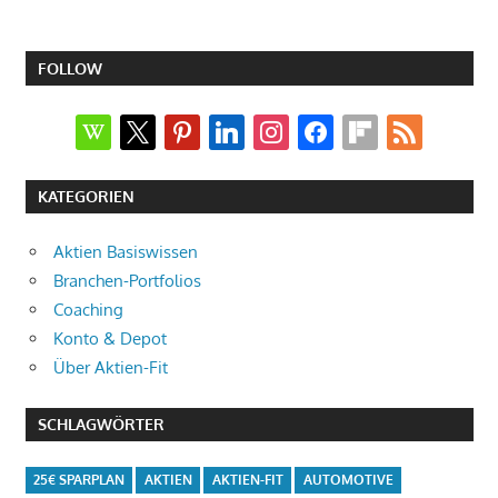
FOLLOW
wikipedia
x
pinterest
linkedin
instagram
facebook
flipboard
rss
KATEGORIEN
Aktien Basiswissen
Branchen-Portfolios
Coaching
Konto & Depot
Über Aktien-Fit
SCHLAGWÖRTER
25€ SPARPLAN
AKTIEN
AKTIEN-FIT
AUTOMOTIVE