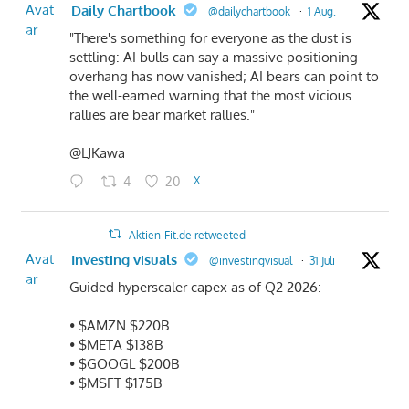
Avat
Daily Chartbook
@dailychartbook
·
1 Aug.
ar
"There's something for everyone as the dust is
settling: AI bulls can say a massive positioning
overhang has now vanished; AI bears can point to
the well-earned warning that the most vicious
rallies are bear market rallies."
@LJKawa
4
20
X
Aktien-Fit.de retweeted
Avat
Investing visuals
@investingvisual
·
31 Juli
ar
Guided hyperscaler capex as of Q2 2026:
• $AMZN $220B
• $META $138B
• $GOOGL $200B
• $MSFT $175B