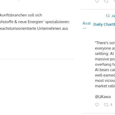
unftsbranchen soll sich
Ak
stoffe & neue Energien‘ spezialisieren:
Avat
Daily Chart
 wachstumsorientierte Unternehmen aus
ar
"There's so
everyone as
settling: AI
massive po
overhang h
AI bears ca
well-earned
most vicious
market ralli
@LJKawa
4