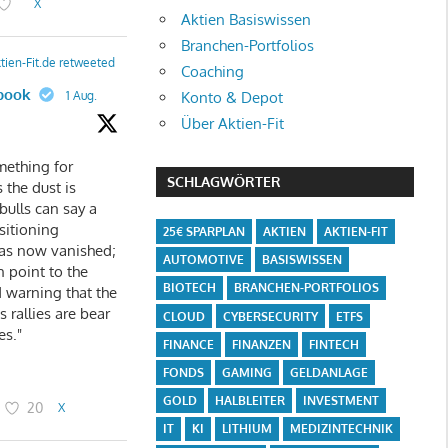
X
Aktien Basiswissen
Branchen-Portfolios
tien-Fit.de retweeted
Coaching
book
Konto & Depot
1 Aug.
Über Aktien-Fit
mething for
SCHLAGWÖRTER
 the dust is
 bulls can say a
sitioning
25€ SPARPLAN
AKTIEN
AKTIEN-FIT
as now vanished;
AUTOMOTIVE
BASISWISSEN
n point to the
BIOTECH
BRANCHEN-PORTFOLIOS
 warning that the
 rallies are bear
CLOUD
CYBERSECURITY
ETFS
es."
FINANCE
FINANZEN
FINTECH
FONDS
GAMING
GELDANLAGE
GOLD
HALBLEITER
INVESTMENT
20
X
IT
KI
LITHIUM
MEDIZINTECHNIK