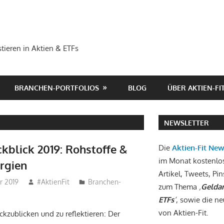
tieren in Aktien & ETFs
BRANCHEN-PORTFOLIOS
BLOG
ÜBER AKTIEN-FI
NEWSLETTER
ckblick 2019: Rohstoffe &
Die
Aktien-Fit Ne
im Monat kostenlo
rgien
Artikel, Tweets, Pin
r 2019
#AktienFit
Branchen-
zum Thema
‚
Geldan
ETFs
‘
, sowie die ne
von Aktien-Fit.
kzublicken und zu reflektieren: Der