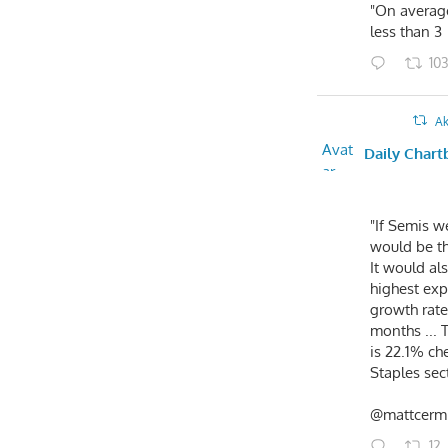
"On average,
less than 3
10
Ak
Avat
Daily Chart
ar
"If Semis we
would be th
It would al
highest exp
growth rate
months ... 
is 22.1% ch
Staples sec
@mattcerm
12