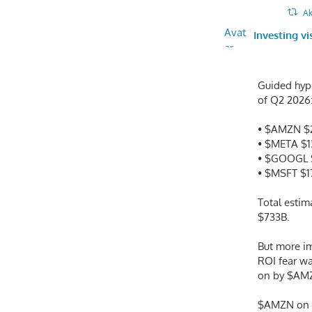
Ak
Avat
Investing vi
ar
Guided hype
of Q2 2026
• $AMZN $
• $META $
• $GOOGL 
• $MSFT $1
Total estim
$733B.
But more im
ROI fear w
on by $AM
$AMZN on A