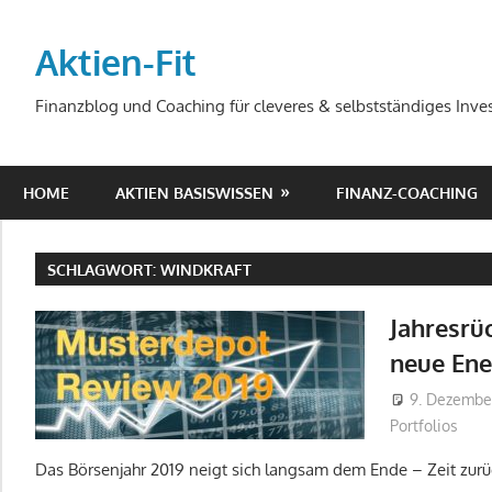
Zum
Inhalt
Aktien-Fit
springen
Finanzblog und Coaching für cleveres & selbstständiges Inves
HOME
AKTIEN BASISWISSEN
FINANZ-COACHING
SCHLAGWORT:
WINDKRAFT
Jahresrü
neue Ene
9. Dezembe
Portfolios
Das Börsenjahr 2019 neigt sich langsam dem Ende – Zeit zurüc