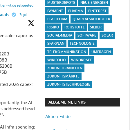
MUSTERDEPOTS
NEUE ENERGIEN
tien-Fit.de retweeted
PAYMENT
PHARMA
PINTEREST
suals
31 Juli
PLATTFORM
QUARTALSRÜCKBLICK
RISIKO
ROHSTOFFE
SILBER
rscaler capex as
SOCIAL-MEDIA
SOFTWARE
SOLAR
:
SPARPLAN
TECHNOLOGIE
TELEKOMMUNIKATION
UMFRAGEN
220B
138B
WIKIFOLIO
WINDKRAFT
$200B
ZUKUNFTBRANCHEN
75B
ZUKUNFTSMÄRKTE
ated 2026 capex:
ZUKUNFTSTECHNOLOGIE
ALLGEMEINE LINKS
portantly, the AI
as addressed head
ZN.
Aktien-Fit.de
I infra spending: