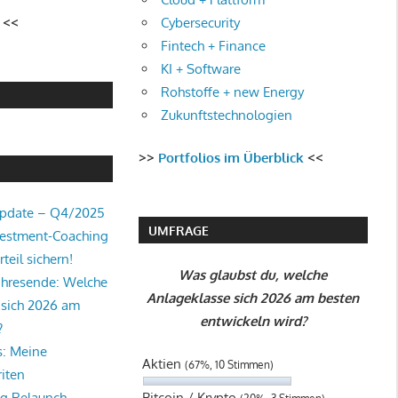
Cybersecurity
<<
Fintech + Finance
KI + Software
Rohstoffe + new Energy
Zukunftstechnologien
>>
Portfolios im Überblick
<<
Update – Q4/2025
UMFRAGE
vestment-Coaching
teil sichern!
Was glaubst du, welche
ahresende: Welche
Anlageklasse sich 2026 am besten
 sich 2026 am
entwickeln wird?
?
s: Meine
Aktien
(67%, 10 Stimmen)
iten
Bitcoin / Krypto
og Relaunch