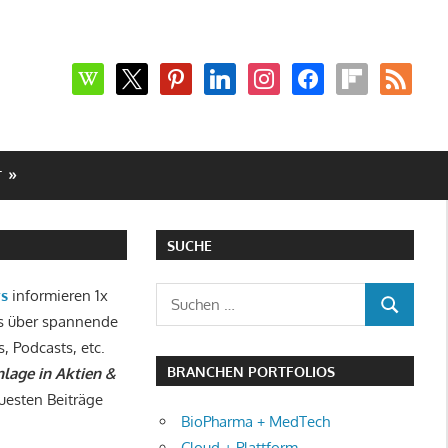
wikipedia
x
pinterest
linkedin
instagram
facebook
flipboard
rss
T
SUCHE
Suchen
ws
informieren 1x
SUCHEN
nach:
s über spannende
s, Podcasts, etc.
BRANCHEN PORTFOLIOS
lage in Aktien &
uesten Beiträge
BioPharma + MedTech
Cloud + Plattform