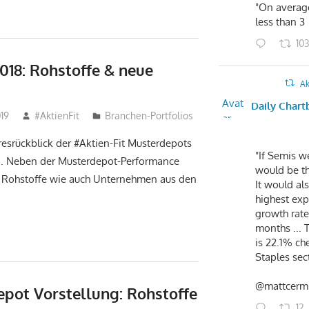
"On average,
less than 3
10
018: Rohstoffe & neue
Ak
Avat
Daily Chart
019
#AktienFit
Branchen-Portfolios
ar
hresrückblick der #Aktien-Fit Musterdepots
"If Semis we
n`. Neben der Musterdepot-Performance
would be th
en Rohstoffe wie auch Unternehmen aus den
It would al
highest exp
growth rate
months ... 
is 22.1% ch
Staples sec
@mattcerm
pot Vorstellung: Rohstoffe
12