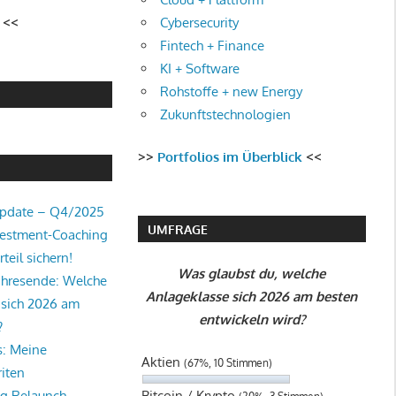
Cybersecurity
<<
Fintech + Finance
KI + Software
Rohstoffe + new Energy
Zukunftstechnologien
>>
Portfolios im Überblick
<<
Update – Q4/2025
UMFRAGE
vestment-Coaching
teil sichern!
Was glaubst du, welche
ahresende: Welche
Anlageklasse sich 2026 am besten
 sich 2026 am
entwickeln wird?
?
s: Meine
Aktien
(67%, 10 Stimmen)
iten
Bitcoin / Krypto
og Relaunch