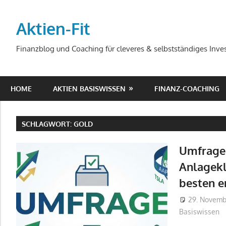
Zum
Inhalt
Aktien-Fit
springen
Finanzblog und Coaching für cleveres & selbstständiges Inves
HOME
AKTIEN BASISWISSEN
FINANZ-COACHING
SCHLAGWORT:
GOLD
Umfrage
Anlagekl
besten e
29. Novemb
Basiswissen