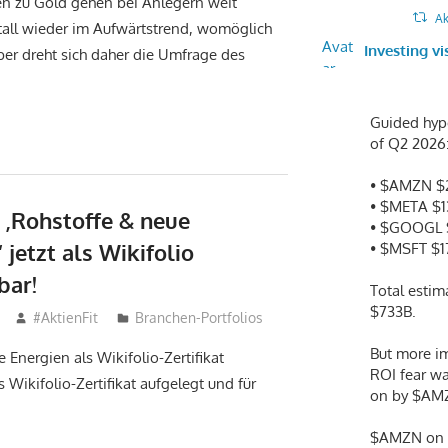
n zu Gold gehen bei Anlegern weit
Ak
tall wieder im Aufwärtstrend, womöglich
Avat
Investing vi
er dreht sich daher die Umfrage des
ar
Guided hype
of Q2 2026
• $AMZN $
• $META $
o ‚Rohstoffe & neue
• $GOOGL 
 jetzt als Wikifolio
• $MSFT $1
bar!
Total estim
$733B.
#AktienFit
Branchen-Portfolios
But more im
 Energien als Wikifolio-Zertifikat
ROI fear w
 Wikifolio-Zertifikat aufgelegt und für
on by $AM
$AMZN on A