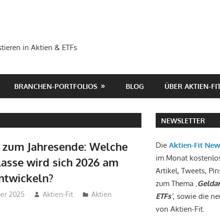
tieren in Aktien & ETFs
BRANCHEN-PORTFOLIOS
BLOG
ÜBER AKTIEN-FI
NEWSLETTER
 zum Jahresende: Welche
Die
Aktien-Fit Ne
im Monat kostenlo
asse wird sich 2026 am
Artikel, Tweets, Pin
ntwickeln?
zum Thema
‚
Geldan
er 2025
Aktien-Fit
Aktien
ETFs
‘
, sowie die ne
von Aktien-Fit.