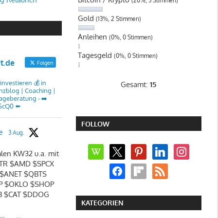
(20%, 3 Stimmen)
Gold
(13%, 2 Stimmen)
Anleihen
(0%, 0 Stimmen)
Tagesgeld
(0%, 0 Stimmen)
it.de
Folgen
investieren 💰 in
Gesamt:
15
nzblog | Coaching |
lageberatung - ➡️
ScQ0 ⬅️
FOLLOW
e
3 Aug.
wikipedia
x
pinterest
linkedin
instagram
len KW32 u.a. mit
TR $AMD $SPCX
facebook
flipboard
rss
 $ANET $QBTS
P $OKLO $SHOP
B $CAT $DDOG
KATEGORIEN