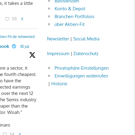
Basiswissen
 it takes a little
Konto & Depot
Branchen Portfolios
3
511
X
über Aktien-Fit
tien-Fit.de retweeted
Newsletter
|
Social Media
book
30 Juli
Impressum
|
Datenschutz
re a sector, it
Privatsphäre-Einstellungen
e fourth cheapest.
Einwilligungen widerrufen
so have the
|
Historie
ected earnings
 over the next 12
The Semis industry
eaper than the
tor. Woah."
inaro
34
X