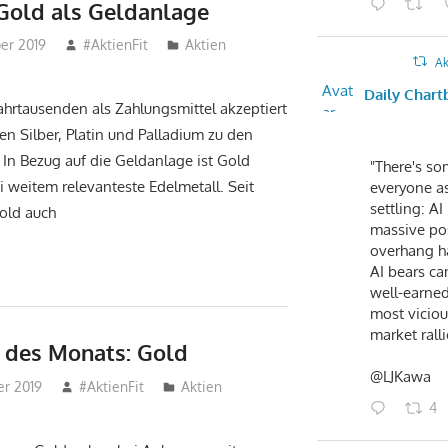
 Gold als Geldanlage
er 2019
#AktienFit
Aktien
Ak
Avat
Daily Chart
Jahrtausenden als Zahlungsmittel akzeptiert
ar
en Silber, Platin und Palladium zu den
 In Bezug auf die Geldanlage ist Gold
"There's so
i weitem relevanteste Edelmetall. Seit
everyone as
settling: AI
old auch
massive po
overhang h
AI bears ca
well-earned
most vicious
market ralli
 des Monats: Gold
@LJKawa
er 2019
#AktienFit
Aktien
4