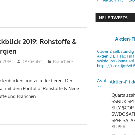
NEUE TWEETS
Aktien-F
ckblick 2019: Rohstoffe &
rgien
Clever & selbständig 
Aktien & ETFs 📈 Fina
Wikifolios - keine An
r 2019
#AktienFit
Branchen-
https://t.co/UJqsWU
kzublicken und zu reflektieren: Der
Avat
Aktien-Fit.d
ar
mal mit dem Portfolio: Rohstoffe & Neue
Quartalszah
offe und Branchen
$SNDK $PL
$LLY $COP
$WDC $AP
$PFE $ALA
$UBER