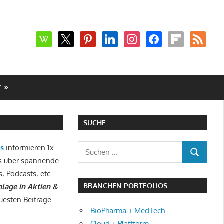
wikipedia
x
pinterest
linkedin
instagram
facebook
flipboard
rss
T
SUCHE
Suchen
ws
informieren 1x
SUCHEN
nach:
s über spannende
s, Podcasts, etc.
BRANCHEN PORTFOLIOS
lage in Aktien &
uesten Beiträge
BioPharma + MedTech
Cloud + Plattform