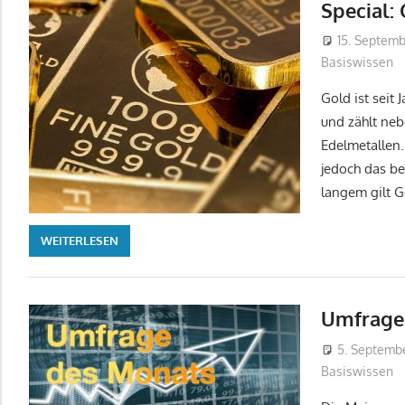
Special:
15. Septemb
Basiswissen
Gold ist seit 
und zählt neb
Edelmetallen.
jedoch das be
langem gilt G
WEITERLESEN
Umfrage
5. Septemb
Basiswissen