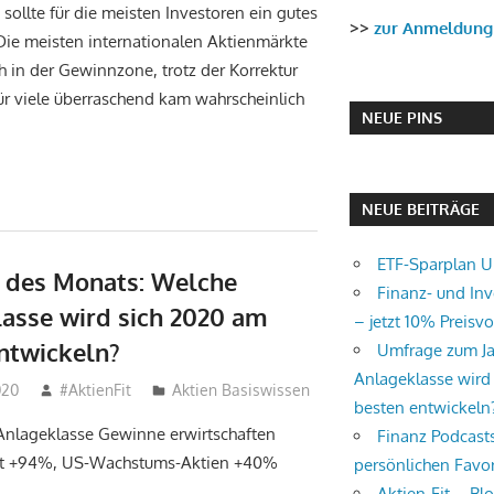
 sollte für die meisten Investoren ein gutes
>>
zur Anmeldung
Die meisten internationalen Aktienmärkte
ch in der Gewinnzone, trotz der Korrektur
Für viele überraschend kam wahrscheinlich
NEUE PINS
NEUE BEITRÄGE
ETF-Sparplan 
 des Monats: Welche
Finanz- und In
asse wird sich 2020 am
– jetzt 10% Preisvor
ntwickeln?
Umfrage zum J
Anlageklasse wird
020
#AktienFit
Aktien Basiswissen
besten entwickeln
 Anlageklasse Gewinne erwirtschaften
Finanz Podcast
 mit +94%, US-Wachstums-Aktien +40%
persönlichen Favor
Aktien-Fit – Bl