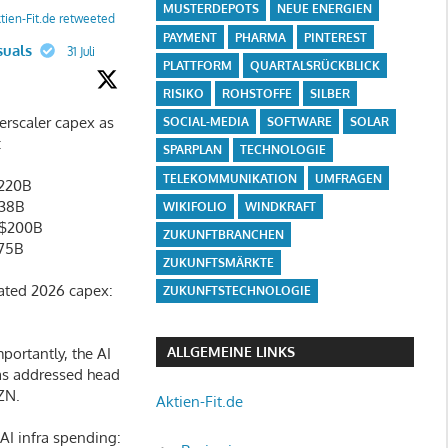
MUSTERDEPOTS
NEUE ENERGIEN
tien-Fit.de retweeted
PAYMENT
PHARMA
PINTEREST
suals
31 Juli
PLATTFORM
QUARTALSRÜCKBLICK
RISIKO
ROHSTOFFE
SILBER
rscaler capex as
SOCIAL-MEDIA
SOFTWARE
SOLAR
:
SPARPLAN
TECHNOLOGIE
TELEKOMMUNIKATION
UMFRAGEN
220B
138B
WIKIFOLIO
WINDKRAFT
$200B
ZUKUNFTBRANCHEN
75B
ZUKUNFTSMÄRKTE
ated 2026 capex:
ZUKUNFTSTECHNOLOGIE
ALLGEMEINE LINKS
portantly, the AI
as addressed head
ZN.
Aktien-Fit.de
I infra spending: