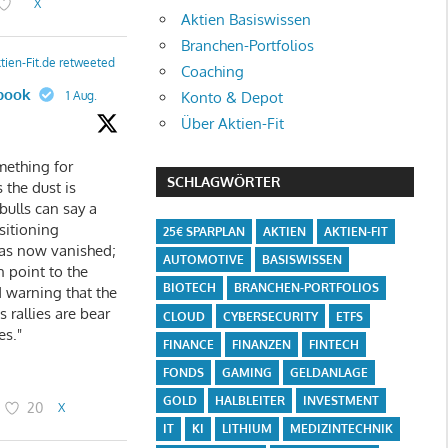
X
Aktien Basiswissen
Branchen-Portfolios
tien-Fit.de retweeted
Coaching
book
Konto & Depot
1 Aug.
Über Aktien-Fit
mething for
SCHLAGWÖRTER
 the dust is
 bulls can say a
sitioning
25€ SPARPLAN
AKTIEN
AKTIEN-FIT
as now vanished;
AUTOMOTIVE
BASISWISSEN
n point to the
BIOTECH
BRANCHEN-PORTFOLIOS
 warning that the
 rallies are bear
CLOUD
CYBERSECURITY
ETFS
es."
FINANCE
FINANZEN
FINTECH
FONDS
GAMING
GELDANLAGE
GOLD
HALBLEITER
INVESTMENT
20
X
IT
KI
LITHIUM
MEDIZINTECHNIK