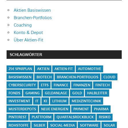
Aktien Basiswissen
Branchen-Portfolios
Coaching
Konto & Depot
Über Aktien-Fit
SCHLAGWÖRTER
25€ SPARPLAN
AKTIEN
AKTIEN-FIT
AUTOMOTIVE
BASISWISSEN
BIOTECH
BRANCHEN-PORTFOLIOS
CLOUD
CYBERSECURITY
ETFS
FINANCE
FINANZEN
FINTECH
FONDS
GAMING
GELDANLAGE
GOLD
HALBLEITER
INVESTMENT
IT
KI
LITHIUM
MEDIZINTECHNIK
MUSTERDEPOTS
NEUE ENERGIEN
PAYMENT
PHARMA
PINTEREST
PLATTFORM
QUARTALSRÜCKBLICK
RISIKO
ROHSTOFFE
SILBER
SOCIAL-MEDIA
SOFTWARE
SOLAR