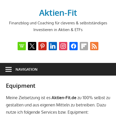
Zum
Inhalt
Aktien-Fit
springen
Finanzblog und Coaching für cleveres & selbstständiges
Investieren in Aktien & ETFs
wikipedia
x
pinterest
linkedin
instagram
facebook
flipboard
rss
NAVIGATION
Equipment
Meine Zielsetzung ist es
Aktien-Fit.de
zu 100% selbst zu
gestalten und aus eigenen Mitteln zu betreiben. Dazu
nutze ich folgende Services bzw. Equipment: