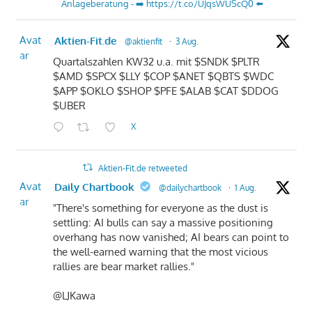
Anlageberatung - ➡️ https://t.co/UJqsWUScQ0 ⬅️
Avat
Aktien-Fit.de
@aktienfit
·
3 Aug.
ar
Quartalszahlen KW32 u.a. mit $SNDK $PLTR
$AMD $SPCX $LLY $COP $ANET $QBTS $WDC
$APP $OKLO $SHOP $PFE $ALAB $CAT $DDOG
$UBER
X
Aktien-Fit.de retweeted
Avat
Daily Chartbook
@dailychartbook
·
1 Aug.
ar
"There's something for everyone as the dust is
settling: AI bulls can say a massive positioning
overhang has now vanished; AI bears can point to
the well-earned warning that the most vicious
rallies are bear market rallies."
@LJKawa