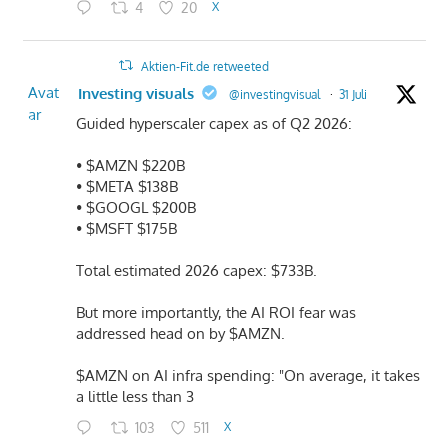
4
20
X
Aktien-Fit.de retweeted
Avat
Investing visuals
@investingvisual
·
31 Juli
ar
Guided hyperscaler capex as of Q2 2026:
• $AMZN $220B
• $META $138B
• $GOOGL $200B
• $MSFT $175B
Total estimated 2026 capex: $733B.
But more importantly, the AI ROI fear was
addressed head on by $AMZN.
$AMZN on AI infra spending: "On average, it takes
a little less than 3
103
511
X