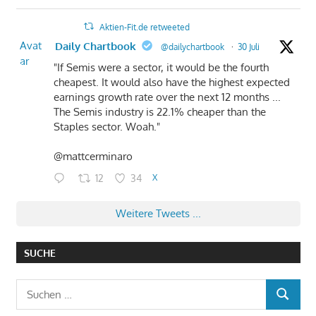
Aktien-Fit.de retweeted
Avat
Daily Chartbook
@dailychartbook
·
30 Juli
ar
"If Semis were a sector, it would be the fourth
cheapest. It would also have the highest expected
earnings growth rate over the next 12 months ...
The Semis industry is 22.1% cheaper than the
Staples sector. Woah."
@mattcerminaro
12
34
X
Weitere Tweets ...
SUCHE
Suchen
SUCHEN
nach: