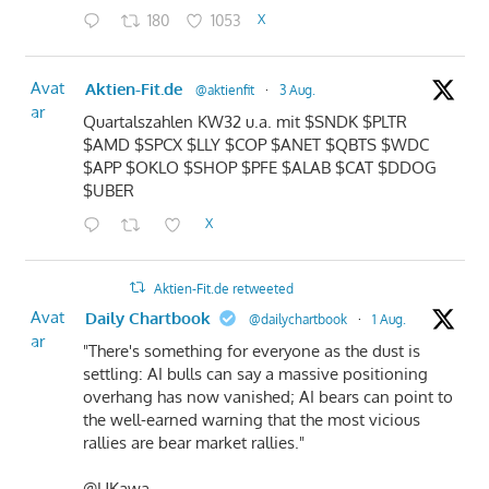
180
1053
X
Avat
Aktien-Fit.de
@aktienfit
·
3 Aug.
ar
Quartalszahlen KW32 u.a. mit $SNDK $PLTR
$AMD $SPCX $LLY $COP $ANET $QBTS $WDC
$APP $OKLO $SHOP $PFE $ALAB $CAT $DDOG
$UBER
X
Aktien-Fit.de retweeted
Avat
Daily Chartbook
@dailychartbook
·
1 Aug.
ar
"There's something for everyone as the dust is
settling: AI bulls can say a massive positioning
overhang has now vanished; AI bears can point to
the well-earned warning that the most vicious
rallies are bear market rallies."
@LJKawa