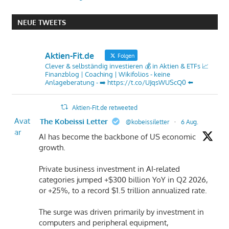
NEUE TWEETS
Aktien-Fit.de
Folgen
Clever & selbständig investieren 💰 in Aktien & ETFs 📈
Finanzblog | Coaching | Wikifolios - keine
Anlageberatung - ➡️ https://t.co/UJqsWUScQ0 ⬅️
Aktien-Fit.de retweeted
Avat
The Kobeissi Letter
@kobeissiletter
·
6 Aug.
ar
AI has become the backbone of US economic
growth.
Private business investment in AI-related
categories jumped +$300 billion YoY in Q2 2026,
or +25%, to a record $1.5 trillion annualized rate.
The surge was driven primarily by investment in
computers and peripheral equipment,