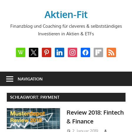
Zum
Inhalt
Aktien-Fit
springen
Finanzblog und Coaching für cleveres & selbstständiges
Investieren in Aktien & ETFs
wikipedia
x
pinterest
linkedin
instagram
facebook
flipboard
rss
NAVIGATION
SCHLAGWORT:
PAYMENT
Review 2018: Fintech
& Finance
2. Januar 2019