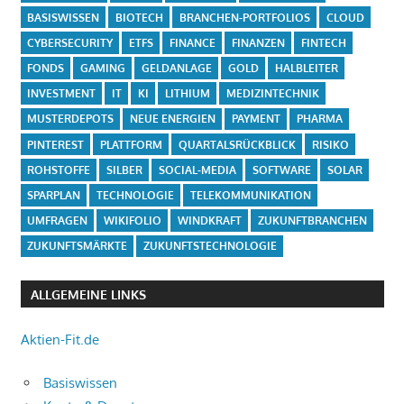
BASISWISSEN
BIOTECH
BRANCHEN-PORTFOLIOS
CLOUD
CYBERSECURITY
ETFS
FINANCE
FINANZEN
FINTECH
FONDS
GAMING
GELDANLAGE
GOLD
HALBLEITER
INVESTMENT
IT
KI
LITHIUM
MEDIZINTECHNIK
MUSTERDEPOTS
NEUE ENERGIEN
PAYMENT
PHARMA
PINTEREST
PLATTFORM
QUARTALSRÜCKBLICK
RISIKO
ROHSTOFFE
SILBER
SOCIAL-MEDIA
SOFTWARE
SOLAR
SPARPLAN
TECHNOLOGIE
TELEKOMMUNIKATION
UMFRAGEN
WIKIFOLIO
WINDKRAFT
ZUKUNFTBRANCHEN
ZUKUNFTSMÄRKTE
ZUKUNFTSTECHNOLOGIE
ALLGEMEINE LINKS
Aktien-Fit.de
Basiswissen