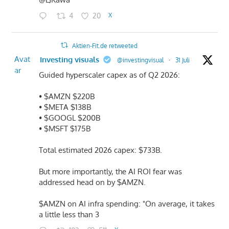
4
20
X
Aktien-Fit.de retweeted
Avat
Investing visuals
@investingvisual
·
31 Juli
ar
Guided hyperscaler capex as of Q2 2026:
• $AMZN $220B
• $META $138B
• $GOOGL $200B
• $MSFT $175B
Total estimated 2026 capex: $733B.
But more importantly, the AI ROI fear was
addressed head on by $AMZN.
$AMZN on AI infra spending: "On average, it takes
a little less than 3