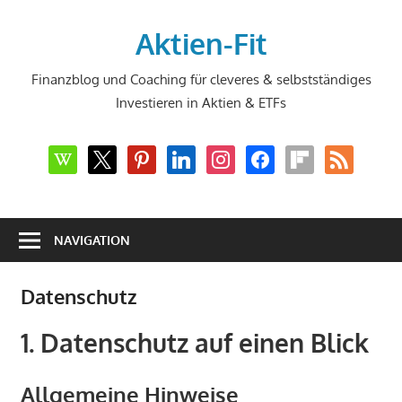
Zum
Inhalt
Aktien-Fit
springen
Finanzblog und Coaching für cleveres & selbstständiges
Investieren in Aktien & ETFs
wikipedia
x
pinterest
linkedin
instagram
facebook
flipboard
rss
NAVIGATION
Datenschutz
1. Datenschutz auf einen Blick
Allgemeine Hinweise