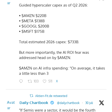
ar
Guided hyperscaler capex as of Q2 2026:
• $AMZN $220B
• $META $138B
• $GOOGL $200B
• $MSFT $175B
Total estimated 2026 capex: $733B.
But more importantly, the AI ROI fear was
addressed head on by $AMZN.
$AMZN on AI infra spending: "On average, it takes
a little less than 3
103
511
X
Aktien-Fit.de retweeted
Avat
Daily Chartbook
@dailychartbook
·
30 Juli
ar
"If Semis were a sector, it would be the fourth