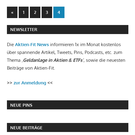
Seitennummerierung
Vorherige
«
1
2
3
4
Beiträge
der
NEWSLETTER
Beiträge
Die
Aktien-Fit News
informieren 1x im Monat kostenlos
über spannende Artikel, Tweets, Pins, Podcasts, etc. zum
Thema
‚
Geldanlage in Aktien & ETFs
‘
, sowie die neuesten
Beiträge von Aktien-Fit.
>>
zur Anmeldung
<<
NEUE PINS
NEUE BEITRÄGE