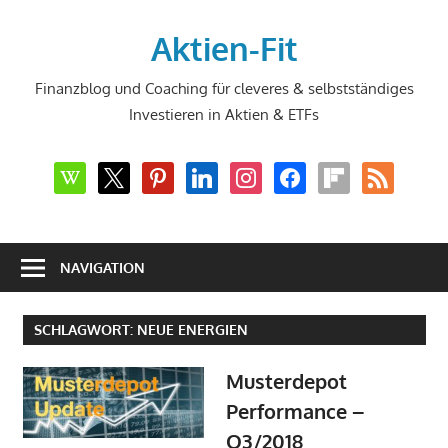
Zum
Inhalt
Aktien-Fit
springen
Finanzblog und Coaching für cleveres & selbstständiges
Investieren in Aktien & ETFs
wikipedia
x
pinterest
linkedin
instagram
facebook
flipboard
rss
NAVIGATION
SCHLAGWORT:
NEUE ENERGIEN
Musterdepot
Performance –
Q3/2018