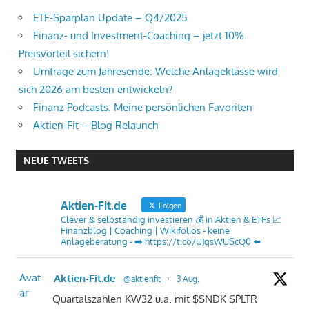
ETF-Sparplan Update – Q4/2025
Finanz- und Investment-Coaching – jetzt 10%
Preisvorteil sichern!
Umfrage zum Jahresende: Welche Anlageklasse wird
sich 2026 am besten entwickeln?
Finanz Podcasts: Meine persönlichen Favoriten
Aktien-Fit – Blog Relaunch
NEUE TWEETS
Aktien-Fit.de
Folgen
Clever & selbständig investieren 💰 in Aktien & ETFs 📈
Finanzblog | Coaching | Wikifolios - keine
Anlageberatung - ➡️ https://t.co/UJqsWUScQ0 ⬅️
Avat
Aktien-Fit.de
@aktienfit
·
3 Aug.
ar
Quartalszahlen KW32 u.a. mit $SNDK $PLTR