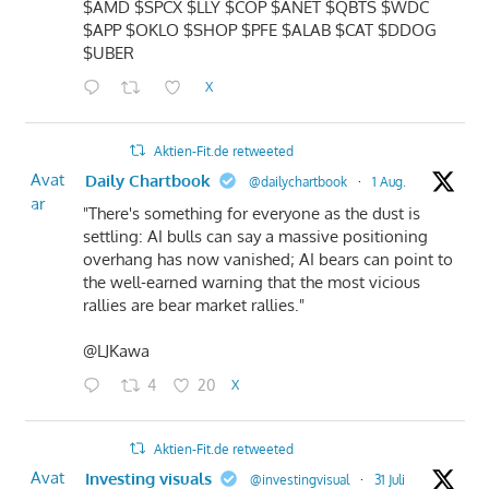
$AMD $SPCX $LLY $COP $ANET $QBTS $WDC
$APP $OKLO $SHOP $PFE $ALAB $CAT $DDOG
$UBER
X
Aktien-Fit.de retweeted
Avat
Daily Chartbook
@dailychartbook
·
1 Aug.
ar
"There's something for everyone as the dust is
settling: AI bulls can say a massive positioning
overhang has now vanished; AI bears can point to
the well-earned warning that the most vicious
rallies are bear market rallies."
@LJKawa
4
20
X
Aktien-Fit.de retweeted
Avat
Investing visuals
@investingvisual
·
31 Juli