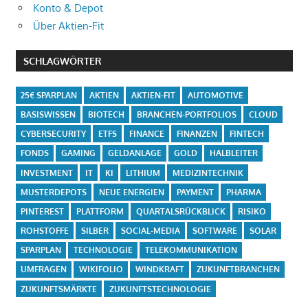
Konto & Depot
Über Aktien-Fit
SCHLAGWÖRTER
25€ SPARPLAN
AKTIEN
AKTIEN-FIT
AUTOMOTIVE
BASISWISSEN
BIOTECH
BRANCHEN-PORTFOLIOS
CLOUD
CYBERSECURITY
ETFS
FINANCE
FINANZEN
FINTECH
FONDS
GAMING
GELDANLAGE
GOLD
HALBLEITER
INVESTMENT
IT
KI
LITHIUM
MEDIZINTECHNIK
MUSTERDEPOTS
NEUE ENERGIEN
PAYMENT
PHARMA
PINTEREST
PLATTFORM
QUARTALSRÜCKBLICK
RISIKO
ROHSTOFFE
SILBER
SOCIAL-MEDIA
SOFTWARE
SOLAR
SPARPLAN
TECHNOLOGIE
TELEKOMMUNIKATION
UMFRAGEN
WIKIFOLIO
WINDKRAFT
ZUKUNFTBRANCHEN
ZUKUNFTSMÄRKTE
ZUKUNFTSTECHNOLOGIE