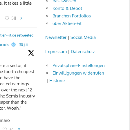
Basiswissen
 it takes a little
Konto & Depot
Branchen Portfolios
3
511
X
über Aktien-Fit
tien-Fit.de retweeted
Newsletter
|
Social Media
book
30 Juli
Impressum
|
Datenschutz
re a sector, it
Privatsphäre-Einstellungen
e fourth cheapest.
Einwilligungen widerrufen
so have the
|
Historie
ected earnings
 over the next 12
The Semis industry
eaper than the
tor. Woah."
inaro
34
X