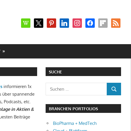
wikipedia
x
pinterest
linkedin
instagram
facebook
flipboard
rss
T
SUCHE
Suchen
ws
informieren 1x
SUCHEN
nach:
s über spannende
s, Podcasts, etc.
BRANCHEN PORTFOLIOS
lage in Aktien &
uesten Beiträge
BioPharma + MedTech
Cloud + Plattform