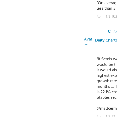
"On average,
less than 3
10
Ak
Avat
Daily Chart
ar
"If Semis we
would be th
It would al
highest exp
growth rate
months ... 
is 22.1% ch
Staples sec
@mattcerm
12