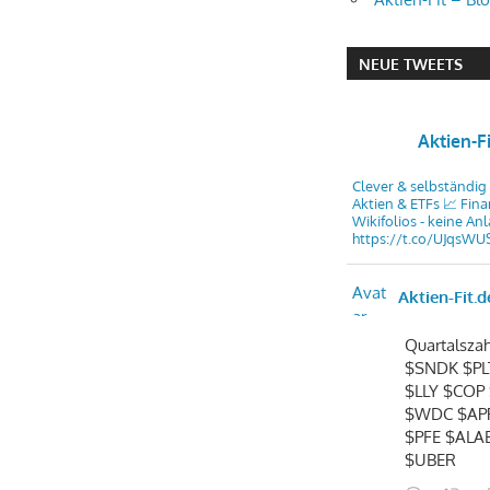
NEUE TWEETS
Aktien-F
Clever & selbständig 
Aktien & ETFs 📈 Fina
Wikifolios - keine An
https://t.co/UJqsWU
Avat
Aktien-Fit.d
ar
Quartalszah
$SNDK $PL
$LLY $COP
$WDC $AP
$PFE $ALA
$UBER