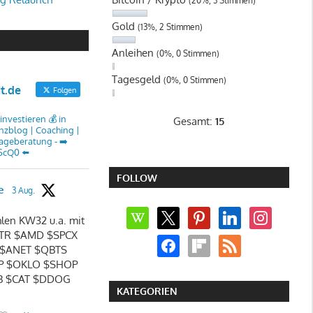
(20%, 3 Stimmen)
Gold
(13%, 2 Stimmen)
Anleihen
(0%, 0 Stimmen)
Tagesgeld
(0%, 0 Stimmen)
it.de
Folgen
investieren 💰 in
Gesamt:
15
nzblog | Coaching |
lageberatung - ➡️
ScQ0 ⬅️
FOLLOW
e
3 Aug.
wikipedia
x
pinterest
linkedin
instagram
len KW32 u.a. mit
TR $AMD $SPCX
facebook
flipboard
rss
 $ANET $QBTS
P $OKLO $SHOP
B $CAT $DDOG
KATEGORIEN