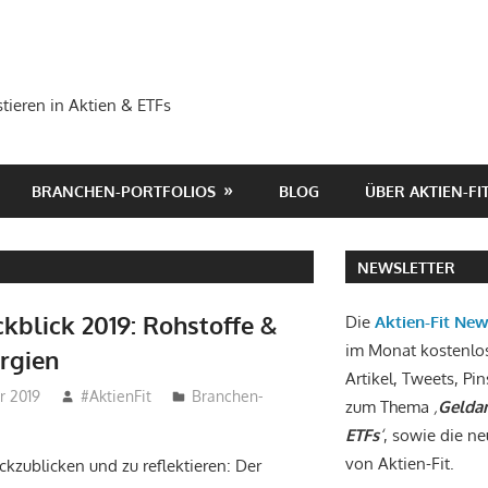
tieren in Aktien & ETFs
BRANCHEN-PORTFOLIOS
BLOG
ÜBER AKTIEN-FI
NEWSLETTER
ckblick 2019: Rohstoffe &
Die
Aktien-Fit Ne
im Monat kostenlo
rgien
Artikel, Tweets, Pin
r 2019
#AktienFit
Branchen-
zum Thema
‚
Geldan
ETFs
‘
, sowie die ne
von Aktien-Fit.
kzublicken und zu reflektieren: Der