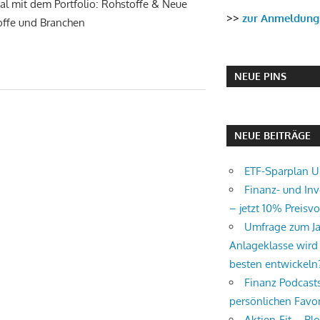
mal mit dem Portfolio: Rohstoffe & Neue
>>
zur Anmeldung
offe und Branchen
NEUE PINS
NEUE BEITRÄGE
ETF-Sparplan 
Finanz- und In
– jetzt 10% Preisvor
Umfrage zum J
Anlageklasse wird
besten entwickeln
Finanz Podcast
persönlichen Favor
Aktien-Fit – Bl