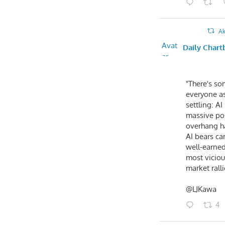
Ak
Avat
Daily Chart
ar
"There's so
everyone as
settling: AI
massive po
overhang h
AI bears ca
well-earned
most vicious
market ralli
@LJKawa
4