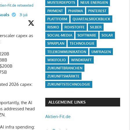
MUSTERDEPOTS
NEUE ENERGIEN
tien-Fit.de retweeted
PAYMENT
PHARMA
PINTEREST
suals
31 Juli
PLATTFORM
QUARTALSRÜCKBLICK
RISIKO
ROHSTOFFE
SILBER
rscaler capex as
SOCIAL-MEDIA
SOFTWARE
SOLAR
:
SPARPLAN
TECHNOLOGIE
TELEKOMMUNIKATION
UMFRAGEN
220B
138B
WIKIFOLIO
WINDKRAFT
$200B
ZUKUNFTBRANCHEN
75B
ZUKUNFTSMÄRKTE
ated 2026 capex:
ZUKUNFTSTECHNOLOGIE
ALLGEMEINE LINKS
portantly, the AI
as addressed head
ZN.
Aktien-Fit.de
I infra spending: