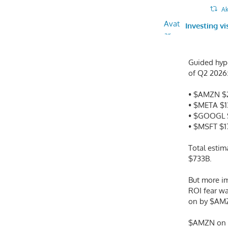
Ak
Avat
Investing vi
ar
Guided hype
of Q2 2026
• $AMZN $
• $META $
• $GOOGL 
• $MSFT $1
Total estim
$733B.
But more im
ROI fear w
on by $AM
$AMZN on A