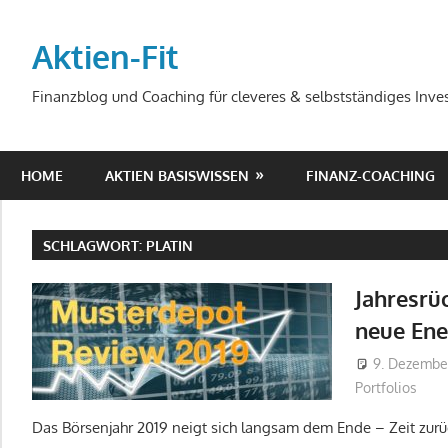
Zum
Inhalt
Aktien-Fit
springen
Finanzblog und Coaching für cleveres & selbstständiges Inves
HOME
AKTIEN BASISWISSEN
FINANZ-COACHING
SCHLAGWORT:
PLATIN
Jahresrü
neue Ene
9. Dezembe
Portfolios
Das Börsenjahr 2019 neigt sich langsam dem Ende – Zeit zurüc