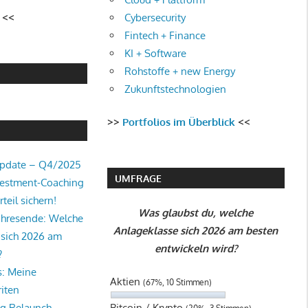
Cybersecurity
<<
Fintech + Finance
KI + Software
Rohstoffe + new Energy
Zukunftstechnologien
>>
Portfolios im Überblick
<<
Update – Q4/2025
UMFRAGE
vestment-Coaching
teil sichern!
Was glaubst du, welche
ahresende: Welche
Anlageklasse sich 2026 am besten
 sich 2026 am
entwickeln wird?
?
s: Meine
Aktien
(67%, 10 Stimmen)
iten
Bitcoin / Krypto
og Relaunch