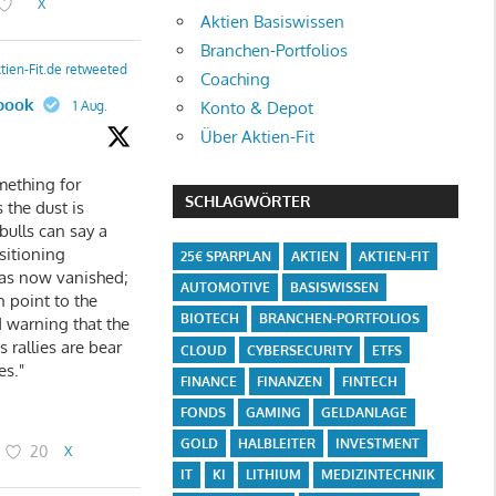
X
Aktien Basiswissen
Branchen-Portfolios
tien-Fit.de retweeted
Coaching
book
Konto & Depot
1 Aug.
Über Aktien-Fit
mething for
SCHLAGWÖRTER
 the dust is
 bulls can say a
sitioning
25€ SPARPLAN
AKTIEN
AKTIEN-FIT
as now vanished;
AUTOMOTIVE
BASISWISSEN
n point to the
BIOTECH
BRANCHEN-PORTFOLIOS
 warning that the
 rallies are bear
CLOUD
CYBERSECURITY
ETFS
es."
FINANCE
FINANZEN
FINTECH
FONDS
GAMING
GELDANLAGE
GOLD
HALBLEITER
INVESTMENT
20
X
IT
KI
LITHIUM
MEDIZINTECHNIK