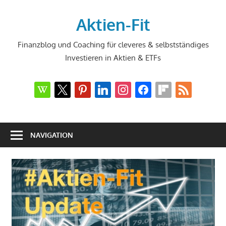
Zum
Inhalt
Aktien-Fit
springen
Finanzblog und Coaching für cleveres & selbstständiges
Investieren in Aktien & ETFs
wikipedia
x
pinterest
linkedin
instagram
facebook
flipboard
rss
NAVIGATION