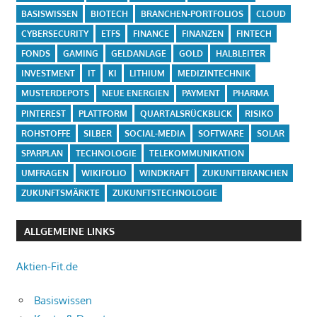
BASISWISSEN
BIOTECH
BRANCHEN-PORTFOLIOS
CLOUD
CYBERSECURITY
ETFS
FINANCE
FINANZEN
FINTECH
FONDS
GAMING
GELDANLAGE
GOLD
HALBLEITER
INVESTMENT
IT
KI
LITHIUM
MEDIZINTECHNIK
MUSTERDEPOTS
NEUE ENERGIEN
PAYMENT
PHARMA
PINTEREST
PLATTFORM
QUARTALSRÜCKBLICK
RISIKO
ROHSTOFFE
SILBER
SOCIAL-MEDIA
SOFTWARE
SOLAR
SPARPLAN
TECHNOLOGIE
TELEKOMMUNIKATION
UMFRAGEN
WIKIFOLIO
WINDKRAFT
ZUKUNFTBRANCHEN
ZUKUNFTSMÄRKTE
ZUKUNFTSTECHNOLOGIE
ALLGEMEINE LINKS
Aktien-Fit.de
Basiswissen