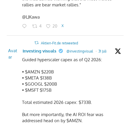
rallies are bear market rallies."
@LJKawa
4
20
X
Aktien-Fit.de retweeted
Avat
Investing visuals
@investingvisual
·
31 Juli
ar
Guided hyperscaler capex as of Q2 2026:
• $AMZN $220B
• $META $138B
• $GOOGL $200B
• $MSFT $175B
Total estimated 2026 capex: $733B.
But more importantly, the AI ROI fear was
addressed head on by $AMZN.