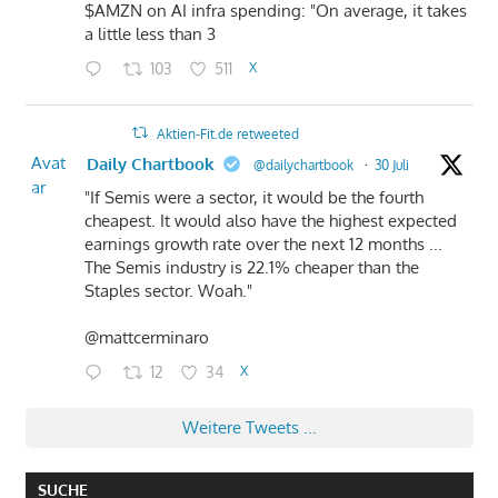
$AMZN on AI infra spending: "On average, it takes
a little less than 3
103
511
X
Aktien-Fit.de retweeted
Avat
Daily Chartbook
@dailychartbook
·
30 Juli
ar
"If Semis were a sector, it would be the fourth
cheapest. It would also have the highest expected
earnings growth rate over the next 12 months ...
The Semis industry is 22.1% cheaper than the
Staples sector. Woah."
@mattcerminaro
12
34
X
Weitere Tweets ...
SUCHE