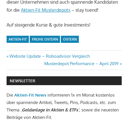
dieser Unternehmen sind auch spannende Kandidaten
für die
Aktien-Fit Musterdepots
– stay tuend!
Auf steigende Kurse & gute Investments!
AKTIEN-FIT
FROHE OSTERN
OSTERN
Beitragsnavigation
Vorheriger
Website Update – Roboadvisor Vergleich
Beitrag:
Nächster
Musterdepot Performance – April 2019
Beitrag:
NEWSLETTER
Die
Aktien-Fit News
informieren 1x im Monat kostenlos
über spannende Artikel, Tweets, Pins, Podcasts, etc. zum
Thema
‚
Geldanlage in Aktien & ETFs
‘
, sowie die neuesten
Beiträge von Aktien-Fit.