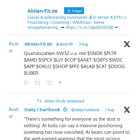
Aktien-Fit.de
Folgen
Clever & selbständig investieren 💰 in Aktien & ETFs 📈
Finanzblog | Coaching | Wikifolios - keine
Anlageberatung - ➡️ https://t.co/UJqsWUScQ0 ⬅️
Avat
Aktien-Fit.de
@aktienfit
·
3 Aug.
ar
Quartalszahlen KW32 u.a. mit $SNDK $PLTR
$AMD $SPCX $LLY $COP $ANET $QBTS $WDC
$APP $OKLO $SHOP $PFE $ALAB $CAT $DDOG
$UBER
X
Aktien-Fit.de retweeted
Avat
Daily Chartbook
@dailychartbook
·
1 Aug.
ar
"There's something for everyone as the dust is
settling: AI bulls can say a massive positioning
overhang has now vanished; AI bears can point to
the well-earned warning that the most vicious