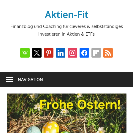
Zum
Inhalt
Aktien-Fit
springen
Finanzblog und Coaching für cleveres & selbstständiges
Investieren in Aktien & ETFs
wikipedia
x
pinterest
linkedin
instagram
facebook
flipboard
rss
NAVIGATION