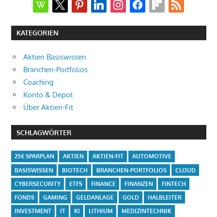
wikipedia
x
pinterest
linkedin
instagram
facebook
flipboard
rss
KATEGORIEN
Aktien Basiswissen
Branchen-Portfolios
Coaching
Konto & Depot
Über Aktien-Fit
SCHLAGWÖRTER
25€ SPARPLAN
AKTIEN
AKTIEN-FIT
AUTOMOTIVE
BASISWISSEN
BIOTECH
BRANCHEN-PORTFOLIOS
CLOUD
CYBERSECURITY
ETFS
FINANCE
FINANZEN
FINTECH
FONDS
GAMING
GELDANLAGE
GOLD
HALBLEITER
INVESTMENT
IT
KI
LITHIUM
MEDIZINTECHNIK