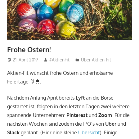
Frohe Ostern!
21. April 2019
#AktienFit
Über Aktien-Fit
Aktien-Fit wünscht frohe Ostern und erholsame
Feiertage 🐰🐣.
Nachdem Anfang April bereits
Lyft
an die Börse
gestartet ist, folgten in den letzten Tagen zwei weitere
spannende Unternehmen:
Pinterest
und
Zoom
. Für die
nächsten Wochen sind zudem die IPO’s von
Uber
und
Slack
geplant. (Hier eine kleine
Übersicht
). Einige