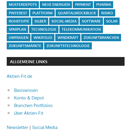
MUSTERDEPOTS
NEUE ENERGIEN
PAYMENT
PHARMA
PINTEREST
PLATTFORM
QUARTALSRÜCKBLICK
RISIKO
ROHSTOFFE
SILBER
SOCIAL-MEDIA
SOFTWARE
SOLAR
SPARPLAN
TECHNOLOGIE
TELEKOMMUNIKATION
UMFRAGEN
WIKIFOLIO
WINDKRAFT
ZUKUNFTBRANCHEN
ZUKUNFTSMÄRKTE
ZUKUNFTSTECHNOLOGIE
ALLGEMEINE LINKS
Aktien-Fit.de
Basiswissen
Konto & Depot
Branchen Portfolios
über Aktien-Fit
Newsletter
|
Social Media