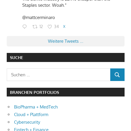
Staples sector. Woah."
@mattcerminaro
12
34
X
Weitere Tweets ...
SUCHE
Suchen
SUCHEN
nach:
BRANCHEN PORTFOLIOS
BioPharma + MedTech
Cloud + Plattform
Cybersecurity
Fintech + Finance