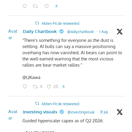
X
Aktien-Fit.de retweeted
Avat
Daily Chartbook
@dailychartbook
·
1 Aug.
ar
"There's something for everyone as the dust is
settling: AI bulls can say a massive positioning
overhang has now vanished; AI bears can point to
the well-earned warning that the most vicious
rallies are bear market rallies."
@LJKawa
4
20
X
Aktien-Fit.de retweeted
Avat
Investing visuals
@investingvisual
·
31 Juli
ar
Guided hyperscaler capex as of Q2 2026: