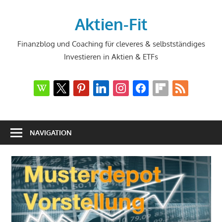
Zum
Inhalt
Aktien-Fit
springen
Finanzblog und Coaching für cleveres & selbstständiges
Investieren in Aktien & ETFs
wikipedia
x
pinterest
linkedin
instagram
facebook
flipboard
rss
NAVIGATION