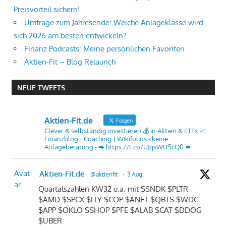
Preisvorteil sichern!
Umfrage zum Jahresende: Welche Anlageklasse wird
sich 2026 am besten entwickeln?
Finanz Podcasts: Meine persönlichen Favoriten
Aktien-Fit – Blog Relaunch
NEUE TWEETS
Aktien-Fit.de
Folgen
Clever & selbständig investieren 💰 in Aktien & ETFs 📈
Finanzblog | Coaching | Wikifolios - keine
Anlageberatung - ➡️ https://t.co/UJqsWUScQ0 ⬅️
Avat
Aktien-Fit.de
@aktienfit
·
3 Aug.
ar
Quartalszahlen KW32 u.a. mit $SNDK $PLTR
$AMD $SPCX $LLY $COP $ANET $QBTS $WDC
$APP $OKLO $SHOP $PFE $ALAB $CAT $DDOG
$UBER