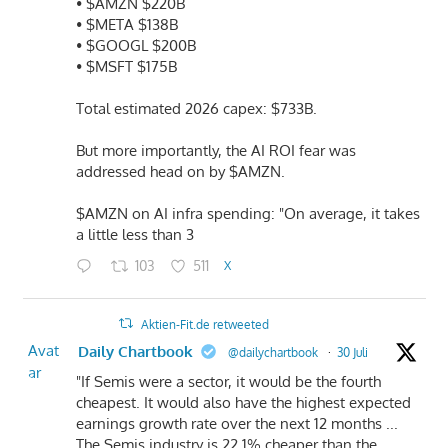
• $AMZN $220B
• $META $138B
• $GOOGL $200B
• $MSFT $175B
Total estimated 2026 capex: $733B.
But more importantly, the AI ROI fear was
addressed head on by $AMZN.
$AMZN on AI infra spending: "On average, it takes
a little less than 3
103
511
X
Aktien-Fit.de retweeted
Avat
Daily Chartbook
@dailychartbook
·
30 Juli
ar
"If Semis were a sector, it would be the fourth
cheapest. It would also have the highest expected
earnings growth rate over the next 12 months ...
The Semis industry is 22.1% cheaper than the