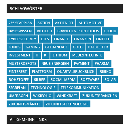
SCHLAGWÖRTER
25€ SPARPLAN
AKTIEN
AKTIEN-FIT
AUTOMOTIVE
BASISWISSEN
BIOTECH
BRANCHEN-PORTFOLIOS
CLOUD
CYBERSECURITY
ETFS
FINANCE
FINANZEN
FINTECH
FONDS
GAMING
GELDANLAGE
GOLD
HALBLEITER
INVESTMENT
IT
KI
LITHIUM
MEDIZINTECHNIK
MUSTERDEPOTS
NEUE ENERGIEN
PAYMENT
PHARMA
PINTEREST
PLATTFORM
QUARTALSRÜCKBLICK
RISIKO
ROHSTOFFE
SILBER
SOCIAL-MEDIA
SOFTWARE
SOLAR
SPARPLAN
TECHNOLOGIE
TELEKOMMUNIKATION
UMFRAGEN
WIKIFOLIO
WINDKRAFT
ZUKUNFTBRANCHEN
ZUKUNFTSMÄRKTE
ZUKUNFTSTECHNOLOGIE
ALLGEMEINE LINKS