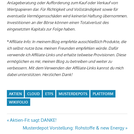
Anlageberatung oder Aufforderung zum Kauf oder Verkauf von
Wertpapieren dar. Für Richtigkeit und Vollständigkeit sowie für
eventuelle Vermögensschäden wird keinerlei Haftung übernommen.
Investitionen an der Börse können einen Totalverlust des
eingesetzten Kapitals zur Folge haben.
*
Affiliate Info: In meinem Blog empfehle ausschließlich Produkte, die
ich selbst nutze bzw. meinen Freunden empfehlen würde. Dafür
verwende ich Affiliate-Links und erhalte teilweise Provisionen. Diese
ermöglichen es mir, meinen Blog zu betreiben und weiter zu
verbessern. Mit dem Verwenden der Affiliate-Links kannst du mich
dabei unterstützen. Herzlichen Dank!
AKTIEN
CLOUD
ETFS
MUSTERDEPOTS
PLATTFORM
WIKIFOLIO
Beitragsnavigation
Vorheriger
Aktien-Fit sagt DANKE!
Beitrag:
Nächster
Musterdepot Vorstellung: Rohstoffe & new Energy