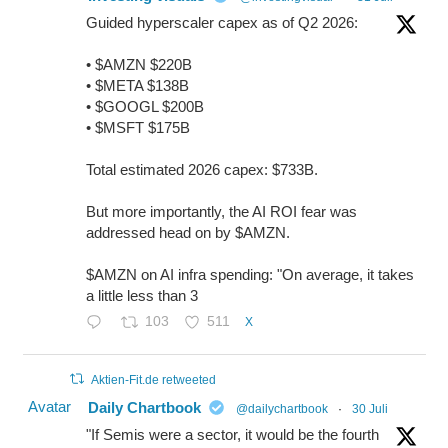
Guided hyperscaler capex as of Q2 2026:
• $AMZN $220B
• $META $138B
• $GOOGL $200B
• $MSFT $175B
Total estimated 2026 capex: $733B.
But more importantly, the AI ROI fear was
addressed head on by $AMZN.
$AMZN on AI infra spending: "On average, it takes
a little less than 3
103
511
X
Aktien-Fit.de retweeted
Avatar
Daily Chartbook
@dailychartbook
·
30 Juli
"If Semis were a sector, it would be the fourth