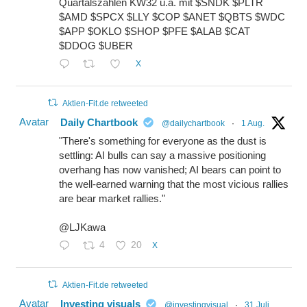
Quartalszahlen KW32 u.a. mit $SNDK $PLTR
$AMD $SPCX $LLY $COP $ANET $QBTS $WDC
$APP $OKLO $SHOP $PFE $ALAB $CAT
$DDOG $UBER
X
Aktien-Fit.de retweeted
Avatar
Daily Chartbook
@dailychartbook
·
1 Aug.
"There's something for everyone as the dust is
settling: AI bulls can say a massive positioning
overhang has now vanished; AI bears can point to
the well-earned warning that the most vicious rallies
are bear market rallies."
@LJKawa
4
20
X
Aktien-Fit.de retweeted
Avatar
Investing visuals
@investingvisual
·
31 Juli