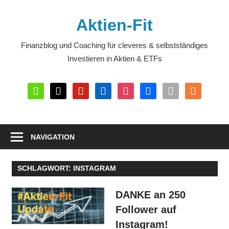
Zum
Inhalt
Aktien-Fit
springen
Finanzblog und Coaching für cleveres & selbstständiges
Investieren in Aktien & ETFs
wikipedia
x
pinterest
linkedin
instagram
facebook
flipboard
rss
NAVIGATION
SCHLAGWORT:
INSTAGRAM
DANKE an 250
Follower auf
Instagram!