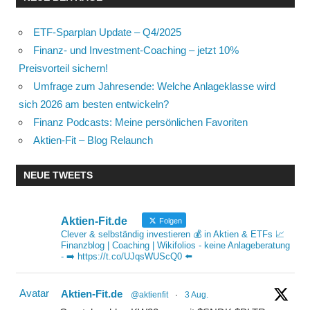
ETF-Sparplan Update – Q4/2025
Finanz- und Investment-Coaching – jetzt 10%
Preisvorteil sichern!
Umfrage zum Jahresende: Welche Anlageklasse wird
sich 2026 am besten entwickeln?
Finanz Podcasts: Meine persönlichen Favoriten
Aktien-Fit – Blog Relaunch
NEUE TWEETS
Aktien-Fit.de
Folgen
Clever & selbständig investieren 💰 in Aktien & ETFs 📈
Finanzblog | Coaching | Wikifolios - keine Anlageberatung
- ➡️ https://t.co/UJqsWUScQ0 ⬅️
Avatar
Aktien-Fit.de
@aktienfit
·
3 Aug.