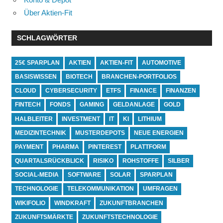
Über Aktien-Fit
SCHLAGWÖRTER
25€ SPARPLAN
AKTIEN
AKTIEN-FIT
AUTOMOTIVE
BASISWISSEN
BIOTECH
BRANCHEN-PORTFOLIOS
CLOUD
CYBERSECURITY
ETFS
FINANCE
FINANZEN
FINTECH
FONDS
GAMING
GELDANLAGE
GOLD
HALBLEITER
INVESTMENT
IT
KI
LITHIUM
MEDIZINTECHNIK
MUSTERDEPOTS
NEUE ENERGIEN
PAYMENT
PHARMA
PINTEREST
PLATTFORM
QUARTALSRÜCKBLICK
RISIKO
ROHSTOFFE
SILBER
SOCIAL-MEDIA
SOFTWARE
SOLAR
SPARPLAN
TECHNOLOGIE
TELEKOMMUNIKATION
UMFRAGEN
WIKIFOLIO
WINDKRAFT
ZUKUNFTBRANCHEN
ZUKUNFTSMÄRKTE
ZUKUNFTSTECHNOLOGIE