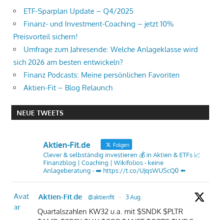
ETF-Sparplan Update – Q4/2025
Finanz- und Investment-Coaching – jetzt 10%
Preisvorteil sichern!
Umfrage zum Jahresende: Welche Anlageklasse wird
sich 2026 am besten entwickeln?
Finanz Podcasts: Meine persönlichen Favoriten
Aktien-Fit – Blog Relaunch
NEUE TWEETS
Aktien-Fit.de
Folgen
Clever & selbständig investieren 💰 in Aktien & ETFs 📈
Finanzblog | Coaching | Wikifolios - keine
Anlageberatung - ➡️ https://t.co/UJqsWUScQ0 ⬅️
Avat
Aktien-Fit.de
@aktienfit
·
3 Aug.
ar
Quartalszahlen KW32 u.a. mit $SNDK $PLTR