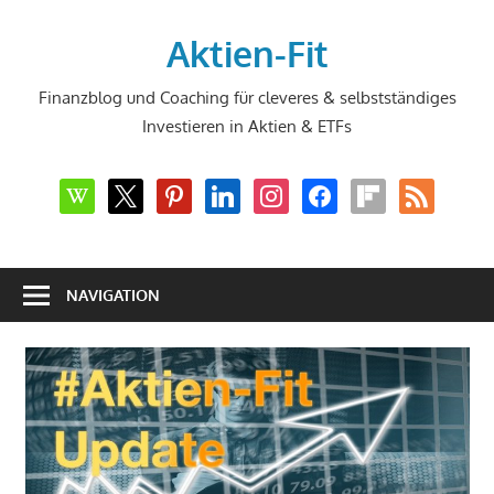
Zum
Inhalt
Aktien-Fit
springen
Finanzblog und Coaching für cleveres & selbstständiges
Investieren in Aktien & ETFs
wikipedia
x
pinterest
linkedin
instagram
facebook
flipboard
rss
NAVIGATION