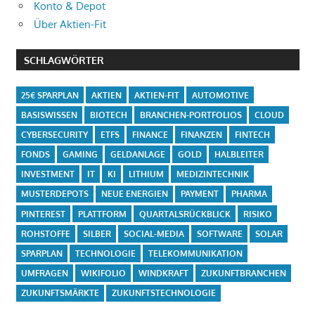
Konto & Depot
Über Aktien-Fit
SCHLAGWÖRTER
25€ SPARPLAN
AKTIEN
AKTIEN-FIT
AUTOMOTIVE
BASISWISSEN
BIOTECH
BRANCHEN-PORTFOLIOS
CLOUD
CYBERSECURITY
ETFS
FINANCE
FINANZEN
FINTECH
FONDS
GAMING
GELDANLAGE
GOLD
HALBLEITER
INVESTMENT
IT
KI
LITHIUM
MEDIZINTECHNIK
MUSTERDEPOTS
NEUE ENERGIEN
PAYMENT
PHARMA
PINTEREST
PLATTFORM
QUARTALSRÜCKBLICK
RISIKO
ROHSTOFFE
SILBER
SOCIAL-MEDIA
SOFTWARE
SOLAR
SPARPLAN
TECHNOLOGIE
TELEKOMMUNIKATION
UMFRAGEN
WIKIFOLIO
WINDKRAFT
ZUKUNFTBRANCHEN
ZUKUNFTSMÄRKTE
ZUKUNFTSTECHNOLOGIE