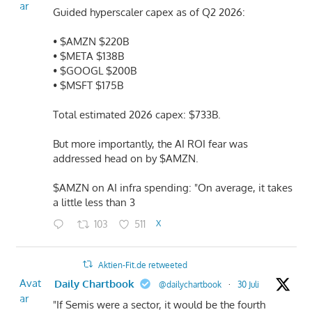
ar
Guided hyperscaler capex as of Q2 2026:
• $AMZN $220B
• $META $138B
• $GOOGL $200B
• $MSFT $175B
Total estimated 2026 capex: $733B.
But more importantly, the AI ROI fear was
addressed head on by $AMZN.
$AMZN on AI infra spending: "On average, it takes
a little less than 3
103
511
X
Aktien-Fit.de retweeted
Avat
Daily Chartbook
@dailychartbook
·
30 Juli
ar
"If Semis were a sector, it would be the fourth