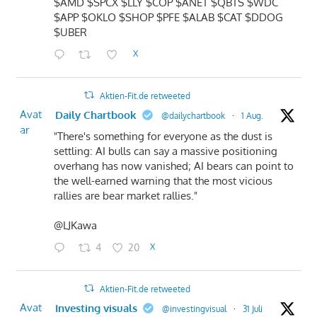
$AMD $SPCX $LLY $COP $ANET $QBTS $WDC
$APP $OKLO $SHOP $PFE $ALAB $CAT $DDOG
$UBER
X
Aktien-Fit.de retweeted
Avat
Daily Chartbook
@dailychartbook
·
1 Aug.
ar
"There's something for everyone as the dust is
settling: AI bulls can say a massive positioning
overhang has now vanished; AI bears can point to
the well-earned warning that the most vicious
rallies are bear market rallies."
@LJKawa
4
20
X
Aktien-Fit.de retweeted
Avat
Investing visuals
@investingvisual
·
31 Juli