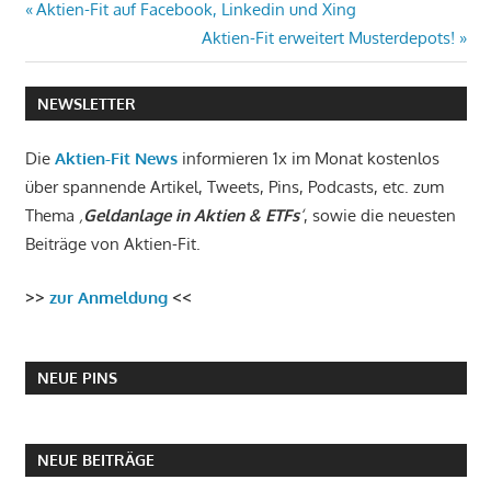
Beitragsnavigation
Vorheriger
Aktien-Fit auf Facebook, Linkedin und Xing
Beitrag:
Nächster
Aktien-Fit erweitert Musterdepots!
Beitrag:
NEWSLETTER
Die
Aktien-Fit News
informieren 1x im Monat kostenlos
über spannende Artikel, Tweets, Pins, Podcasts, etc. zum
Thema
‚
Geldanlage in Aktien & ETFs
‘
, sowie die neuesten
Beiträge von Aktien-Fit.
>>
zur Anmeldung
<<
NEUE PINS
NEUE BEITRÄGE