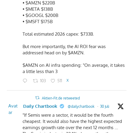
• $AMZN $220B
• $META $138B
• $GOOGL $200B
• $MSFT $175B
Total estimated 2026 capex: $733B.
But more importantly, the AI ROI fear was
addressed head on by $AMZN.
$AMZN on AI infra spending: "On average, it takes
a little less than 3
103
511
X
Aktien-Fit.de retweeted
Avat
Daily Chartbook
@dailychartbook
·
30 Juli
ar
"If Semis were a sector, it would be the fourth
cheapest. It would also have the highest expected
earnings growth rate over the next 12 months ...