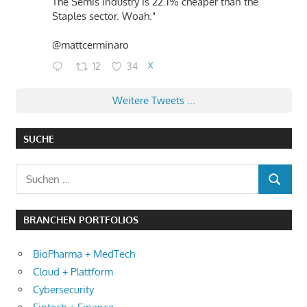
The Semis industry is 22.1% cheaper than the
Staples sector. Woah."
@mattcerminaro
12
34
X
Weitere Tweets ...
SUCHE
Suchen
SUCHEN
nach:
BRANCHEN PORTFOLIOS
BioPharma + MedTech
Cloud + Plattform
Cybersecurity