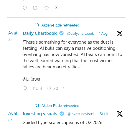
X
Aktien-Fit.de retweeted
Avat
Daily Chartbook
@dailychartbook
·
1 Aug.
ar
"There's something for everyone as the dust is
settling: AI bulls can say a massive positioning
overhang has now vanished; AI bears can point to
the well-earned warning that the most vicious
rallies are bear market rallies."
@LJKawa
4
20
X
Aktien-Fit.de retweeted
Avat
Investing visuals
@investingvisual
·
31 Juli
ar
Guided hyperscaler capex as of Q2 2026: