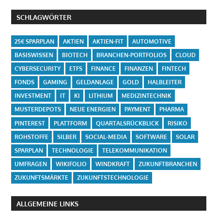
SCHLAGWÖRTER
25€ SPARPLAN
AKTIEN
AKTIEN-FIT
AUTOMOTIVE
BASISWISSEN
BIOTECH
BRANCHEN-PORTFOLIOS
CLOUD
CYBERSECURITY
ETFS
FINANCE
FINANZEN
FINTECH
FONDS
GAMING
GELDANLAGE
GOLD
HALBLEITER
INVESTMENT
IT
KI
LITHIUM
MEDIZINTECHNIK
MUSTERDEPOTS
NEUE ENERGIEN
PAYMENT
PHARMA
PINTEREST
PLATTFORM
QUARTALSRÜCKBLICK
RISIKO
ROHSTOFFE
SILBER
SOCIAL-MEDIA
SOFTWARE
SOLAR
SPARPLAN
TECHNOLOGIE
TELEKOMMUNIKATION
UMFRAGEN
WIKIFOLIO
WINDKRAFT
ZUKUNFTBRANCHEN
ZUKUNFTSMÄRKTE
ZUKUNFTSTECHNOLOGIE
ALLGEMEINE LINKS