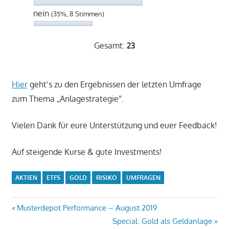
nein
(35%, 8 Stimmen)
Gesamt:
23
Hier
geht’s zu den Ergebnissen der letzten Umfrage
zum Thema „Anlagestrategie“.
Vielen Dank für eure Unterstützung und euer Feedback!
Auf steigende Kurse & gute Investments!
AKTIEN
ETFS
GOLD
RISIKO
UMFRAGEN
Beitragsnavigation
Vorheriger
Musterdepot Performance – August 2019
Beitrag:
Nächster
Special: Gold als Geldanlage