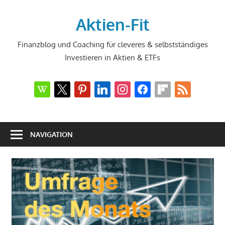
Zum
Inhalt
Aktien-Fit
springen
Finanzblog und Coaching für cleveres & selbstständiges
Investieren in Aktien & ETFs
wikipedia
x
pinterest
linkedin
instagram
facebook
flipboard
rss
NAVIGATION