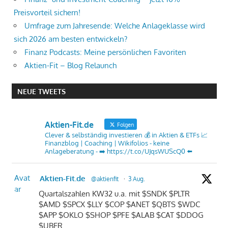
Preisvorteil sichern!
Umfrage zum Jahresende: Welche Anlageklasse wird
sich 2026 am besten entwickeln?
Finanz Podcasts: Meine persönlichen Favoriten
Aktien-Fit – Blog Relaunch
NEUE TWEETS
Aktien-Fit.de
Folgen
Clever & selbständig investieren 💰 in Aktien & ETFs 📈
Finanzblog | Coaching | Wikifolios - keine
Anlageberatung - ➡️ https://t.co/UJqsWUScQ0 ⬅️
Avat
Aktien-Fit.de
@aktienfit
·
3 Aug.
ar
Quartalszahlen KW32 u.a. mit $SNDK $PLTR
$AMD $SPCX $LLY $COP $ANET $QBTS $WDC
$APP $OKLO $SHOP $PFE $ALAB $CAT $DDOG
$UBER