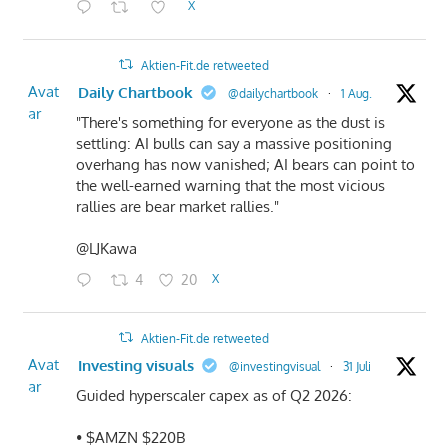
X
Aktien-Fit.de retweeted
Avat
Daily Chartbook
@dailychartbook
·
1 Aug.
ar
"There's something for everyone as the dust is
settling: AI bulls can say a massive positioning
overhang has now vanished; AI bears can point to
the well-earned warning that the most vicious
rallies are bear market rallies."
@LJKawa
4
20
X
Aktien-Fit.de retweeted
Avat
Investing visuals
@investingvisual
·
31 Juli
ar
Guided hyperscaler capex as of Q2 2026:
• $AMZN $220B