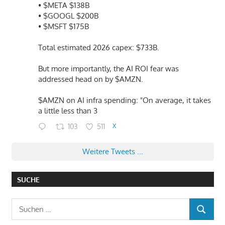
• $META $138B
• $GOOGL $200B
• $MSFT $175B
Total estimated 2026 capex: $733B.
But more importantly, the AI ROI fear was
addressed head on by $AMZN.
$AMZN on AI infra spending: "On average, it takes
a little less than 3
103
511
X
Weitere Tweets ...
SUCHE
Suchen
SUCHEN
nach: