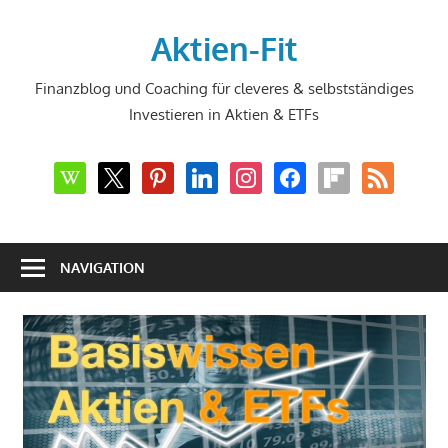
Zum
Inhalt
Aktien-Fit
springen
Finanzblog und Coaching für cleveres & selbstständiges
Investieren in Aktien & ETFs
wikipedia
x
pinterest
linkedin
instagram
facebook
flipboard
rss
NAVIGATION