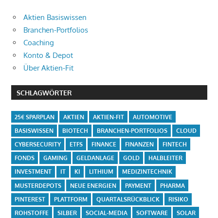
Aktien Basiswissen
Branchen-Portfolios
Coaching
Konto & Depot
Über Aktien-Fit
SCHLAGWÖRTER
25€ SPARPLAN
AKTIEN
AKTIEN-FIT
AUTOMOTIVE
BASISWISSEN
BIOTECH
BRANCHEN-PORTFOLIOS
CLOUD
CYBERSECURITY
ETFS
FINANCE
FINANZEN
FINTECH
FONDS
GAMING
GELDANLAGE
GOLD
HALBLEITER
INVESTMENT
IT
KI
LITHIUM
MEDIZINTECHNIK
MUSTERDEPOTS
NEUE ENERGIEN
PAYMENT
PHARMA
PINTEREST
PLATTFORM
QUARTALSRÜCKBLICK
RISIKO
ROHSTOFFE
SILBER
SOCIAL-MEDIA
SOFTWARE
SOLAR