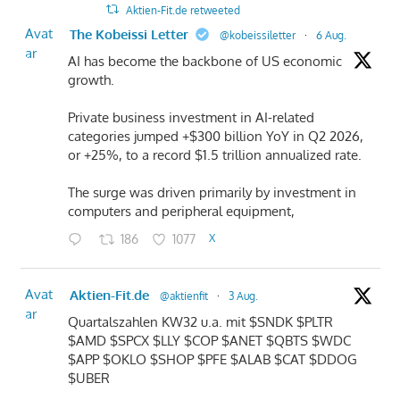
Aktien-Fit.de retweeted
Avat
The Kobeissi Letter
@kobeissiletter
·
6 Aug.
ar
AI has become the backbone of US economic
growth.
Private business investment in AI-related
categories jumped +$300 billion YoY in Q2 2026,
or +25%, to a record $1.5 trillion annualized rate.
The surge was driven primarily by investment in
computers and peripheral equipment,
186
1077
X
Avat
Aktien-Fit.de
@aktienfit
·
3 Aug.
ar
Quartalszahlen KW32 u.a. mit $SNDK $PLTR
$AMD $SPCX $LLY $COP $ANET $QBTS $WDC
$APP $OKLO $SHOP $PFE $ALAB $CAT $DDOG
$UBER