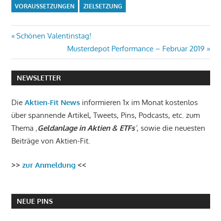
VORAUSSETZUNGEN
ZIELSETZUNG
Beitragsnavigation
Vorheriger
Schönen Valentinstag!
Beitrag:
Nächster
Musterdepot Performance – Februar 2019
Beitrag:
NEWSLETTER
Die
Aktien-Fit News
informieren 1x im Monat kostenlos
über spannende Artikel, Tweets, Pins, Podcasts, etc. zum
Thema
‚
Geldanlage in Aktien & ETFs
‘
, sowie die neuesten
Beiträge von Aktien-Fit.
>>
zur Anmeldung
<<
NEUE PINS